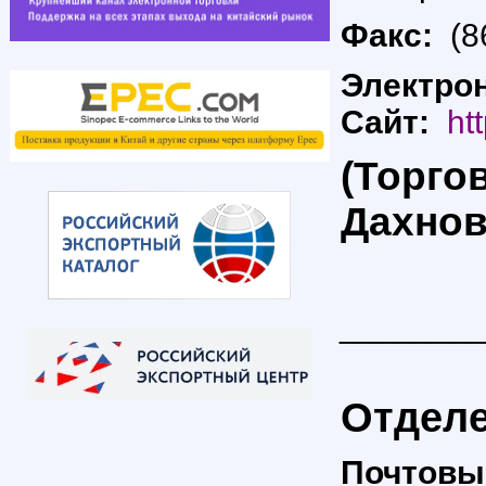
Факс:
(8
Электро
Сайт:
ht
(Торго
Дахнов
_______
Отделе
По