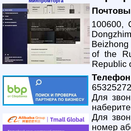
Минпромторга
По
100600, C
Dongzhime
Beizhong 
of the R
Republic 
Телеф
65325272
Для звон
наберите
Для звон
номер аб